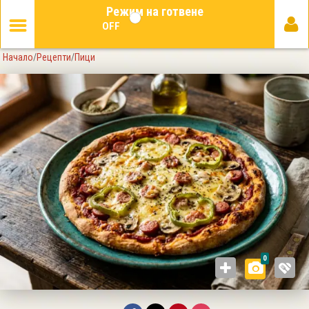
Режим на готвене
OFF
Начало
/
Рецепти
/
Пици
0