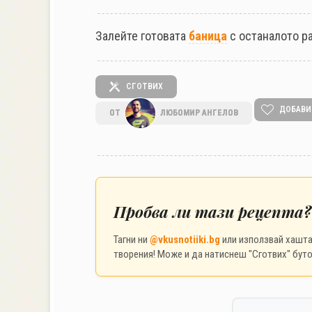
Залейте готовата
баница
с останалото р
СГОТВИХ
ДОБАВИ
ОТ
ЛЮБОМИР АНГЕЛОВ
Пробва ли тази рецепта?
Тагни ни
@vkusnotiiki.bg
или използвай хашт
творения! Може и да натиснеш "Сготвих" буто