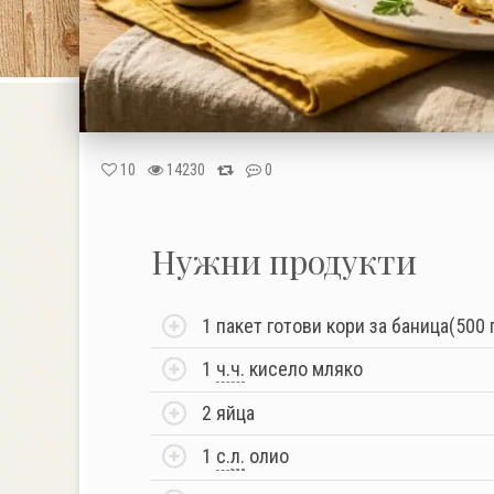
10
14230
0
Нужни продукти
1 пакет готови кори за баница(500 
1
ч.ч.
кисело мляко
2 яйца
1
с.
л.
олио