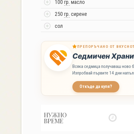
100
гр.
масло
250
гр.
сирене
сол
ПРЕПОРЪЧАНО ОТ ВКУСНО
Седмичен Храни
Всяка седмица получаваш ново б
Изпробвай първите 14 дни напъл
Откъде да купя?
НУЖНО
ВРЕМЕ