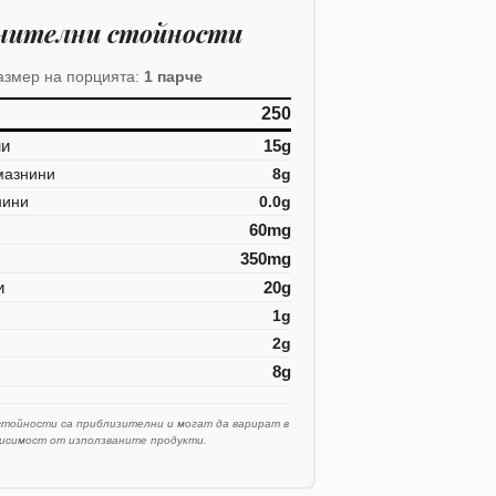
нителни стойности
азмер на порцията:
1 парче
250
ни
15g
мазнини
8g
нини
0.0g
60mg
350mg
и
20g
1g
2g
8g
стойности са приблизителни и могат да варират в
висимост от използваните продукти.