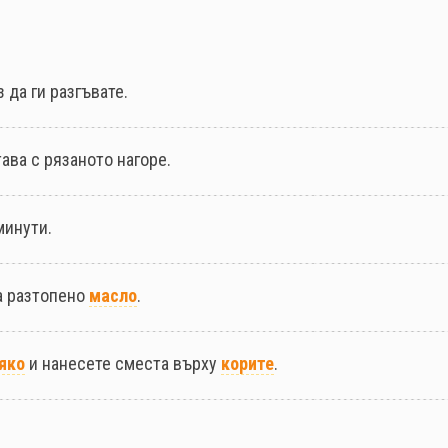
 да ги разгъвате.
ава с рязаното нагоре.
минути.
а разтопено
масло
.
яко
и нанесете сместа върху
корите
.