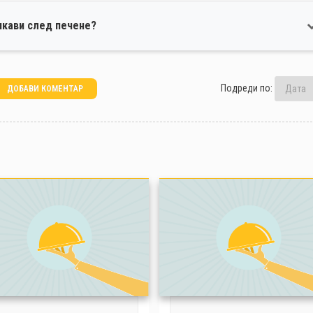
упкави след печене?
Подреди по:
ДОБАВИ КОМЕНТАР