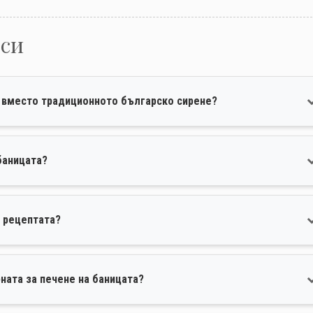
оси
е вместо традиционното българско сирене?
баницата?
м рецептата?
ната за печене на баницата?