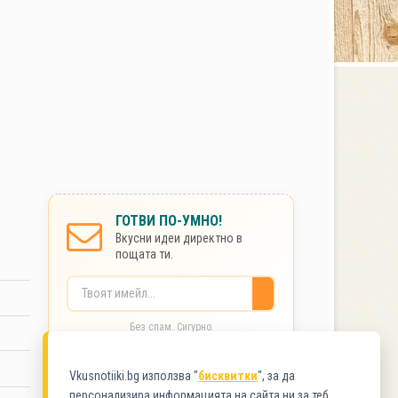
ГОТВИ ПО-УМНО!
Вкусни идеи директно в
пощата ти.
Без спам. Сигурно.
Vkusnotiiki.bg използва "
бисквитки
", за да
КАТЕГОРИИ
персонализира информацията на сайта ни за теб.