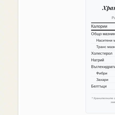
Хра
Р
Калории
Общо мазни
Наситени 
Транс маз
Холестерол
Натрий
Въглехидрат
Фибри
Захари
Белтъци
* Хранителните 
за