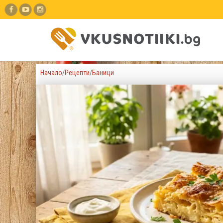
Начало
/
Рецепти
/
Баници