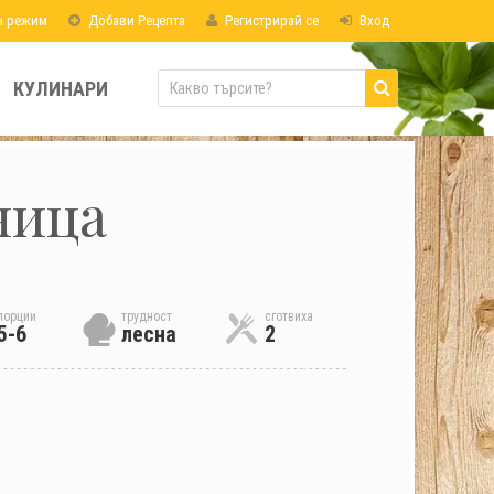
н режим
Добави Рецепта
Регистрирай се
Вход
КУЛИНАРИ
ница
порции
трудност
сготвиха
5-6
лесна
2