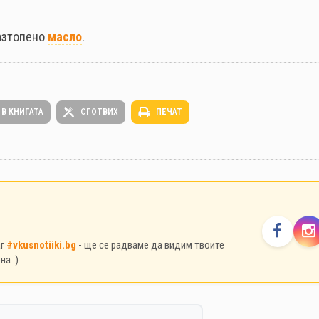
азтопено
масло
.
 В КНИГАТА
СГОТВИХ
ПЕЧАТ
аг
#vkusnotiiki.bg
- ще се радваме да видим твоите
на :)