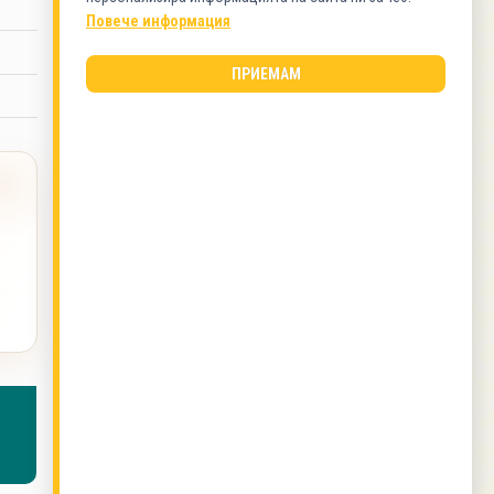
Повече информация
Баници
ПРИЕМАМ
ВИД КУХНЯ
Българска кухня
ОЩЕ ОТ ТОЗИ АВТОР
Марината за свински пържоли на фурна с
кисело мляко
,
Протеинов сладолед
,
Зрял боб
с ориз на фурна
,
Зрял боб на фурна