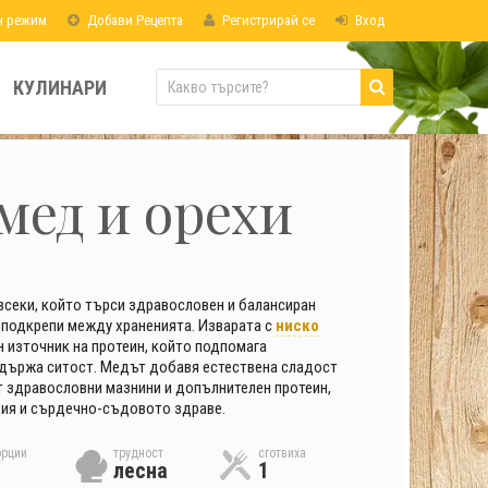
н режим
Добави Рецепта
Регистрирай се
Вход
КУЛИНАРИ
мед и орехи
 всеки, който търси здравословен и балансиран
е подкрепи между храненията. Изварата с
ниско
н източник на протеин, който подпомага
държа ситост. Медът добавя естествена сладост
ат здравословни мазнини и допълнителен протеин,
ия и сърдечно-съдовото здраве.
орции
трудност
сготвиха
лесна
1