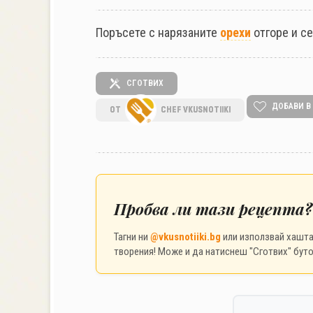
Поръсете с нарязаните
орехи
отгоре и се
СГОТВИХ
ДОБАВИ В
ОТ
CHEF VKUSNOTIIKI
Пробва ли тази рецепта?
Тагни ни
@vkusnotiiki.bg
или използвай хашт
творения! Може и да натиснеш "Сготвих" буто