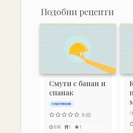
Подобни рецепти
Смути с банан и
спанак
протеинова
0 (0)
0:00
1
1