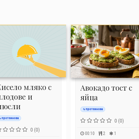
Кисело мляко с
Авокадо тост с
плодове и
яйца
мюсли
протеинова
протеинова
0 (0)
0 (0)
00:10
2
1