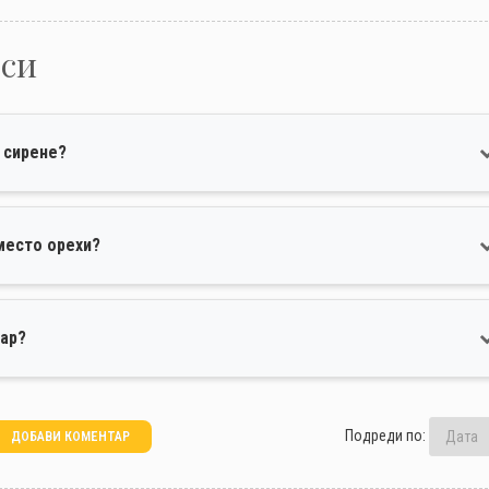
оси
д сирене?
место орехи?
хар?
Подреди по:
ДОБАВИ КОМЕНТАР