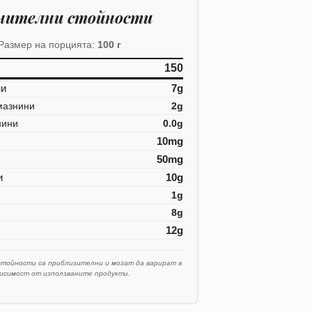
нителни стойности
Размер на порцията:
100 г
150
ни
7g
мазнини
2g
нини
0.0g
10mg
50mg
и
10g
1g
8g
12g
стойности са приблизителни и могат да варират в
висимост от използваните продукти.