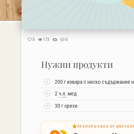
0
173
0
Нужни продукти
200 г извара с ниско съдържание 
2
ч.
л.
мед
30 г орехи
ПРЕПОРЪЧАНО ОТ ВКУСНО