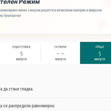
телен Режим
алансирано меню с вкусни рецепти и изчислени калории и макроси.
но безплатно!
подготовка
готвене
общо
5
- -
5
минути
минути
минути
а да стане гладка.
да се разпредели равномерно.