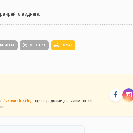
рвирайте веднага.
 КНИГАТА
СГОТВИХ
ПЕЧАТ
аг
#vkusnotiiki.bg
- ще се радваме да видим твоите
на :)