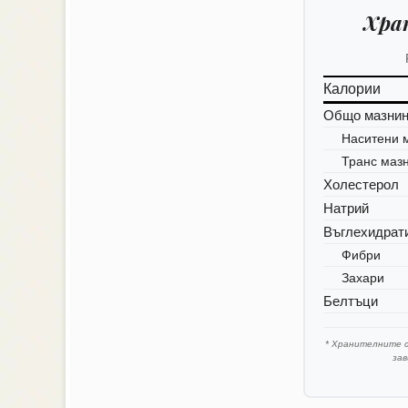
Хра
Калории
Общо мазни
Наситени 
Транс маз
Холестерол
Натрий
Въглехидрат
Фибри
Захари
Белтъци
* Хранителните 
за