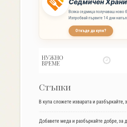
Седмичен Храни
Всяка седмица получаваш ново б
Изпробвай първите 14 дни напъл
Откъде да купя?
НУЖНО
ВРЕМЕ
Стъпки
В купа сложете изварата и разбъркайте, з
Добавете меда и разбъркайте добре, за 