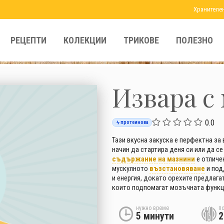
Хранителе
РЕЦЕПТИ
КОЛЕКЦИИ
ТРИКОВЕ
ПОЛЕЗНО
Извара с 
0.0
протеинова
Тази вкусна закуска е перфектна за
начин да стартира деня си или да с
съдържание на мазнини
е отличе
мускулното
възстановяване
и под
и енергия, докато орехите предлаг
които подпомагат мозъчната функц
нужно време
п
5 минути
2