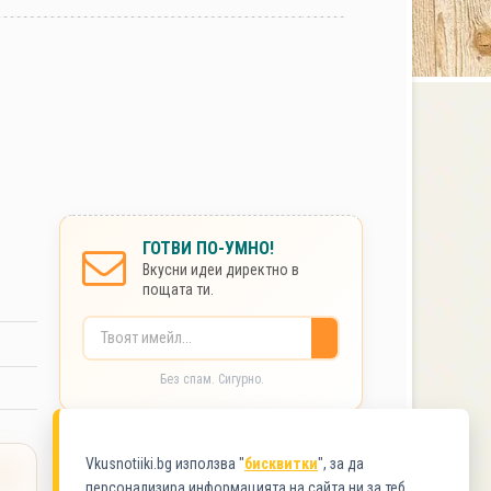
ГОТВИ ПО-УМНО!
Вкусни идеи директно в
пощата ти.
Без спам. Сигурно.
КАТЕГОРИЯ
Vkusnotiiki.bg използва "
бисквитки
", за да
персонализира информацията на сайта ни за теб.