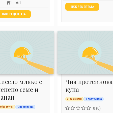
- -
1
1
ВИЖ РЕЦЕПТАТА
ВИЖ РЕЦЕПТАТА
Кисело мляко с
Чиа протеинова
ленено семе и
купа
банан
без глутен
протеинова
без глутен
протеинова
0 (0)