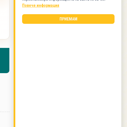
Снаксове
Повече информация
ВИД КУХНЯ
ПРИЕМАМ
Здравословна
ОЩЕ ОТ ТОЗИ АВТОР
Риба тон на скара със зелена салата и орехи
,
Салата с киноа, печено пиле и авокадо
,
Пъстърва с лимоново масло и аспержи
,
Телешко филе с пюре от карфиол и чесън