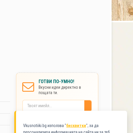
ГОТВИ ПО-УМНО!
Вкусни идеи директно в
пощата ти.
Без спам. Сигурно.
Vkusnotiiki.bg използва "
бисквитки
", за да
персонализира информацията на сайта ни за теб.