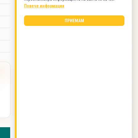
Повече информация
КАТЕГОРИИ
Ястия без месо
ПРИЕМАМ
ВИД КУХНЯ
Българска кухня
ОЩЕ ОТ ТОЗИ АВТОР
Биренки