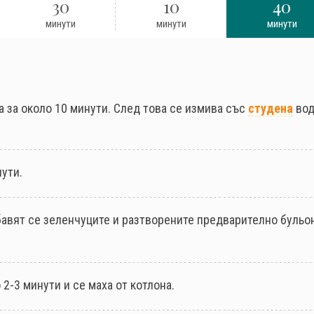
30
10
40
минути
минути
минути
а за около 10 минути. След това се измива със
студена
вод
нути.
бавят се зеленчуците и разтворените предварително бульо
 2-3 минути и се маха от котлона.