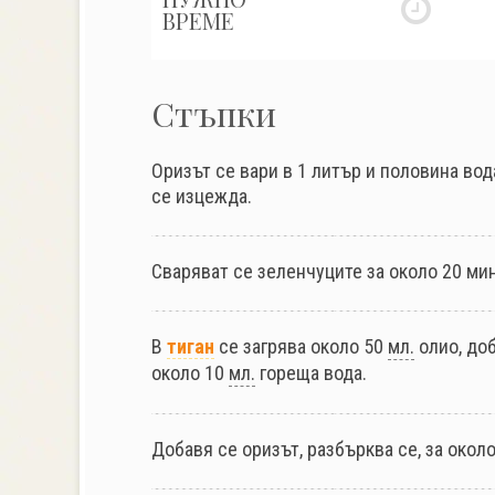
ВРЕМЕ
Стъпки
Оризът се вари в 1 литър и половина вод
се изцежда.
Сваряват се зеленчуците за около 20 ми
В
тиган
се загрява около 50
мл.
олио, до
около 10
мл.
гореща вода.
Добавя се оризът, разбърква се, за около