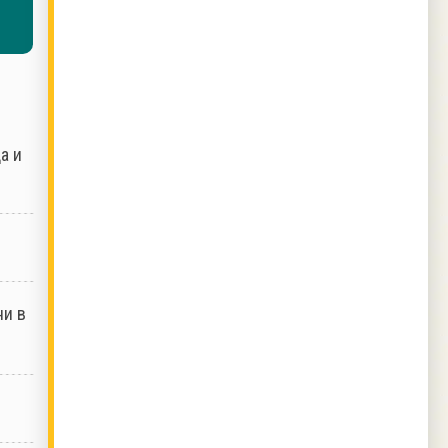
а и
ни в