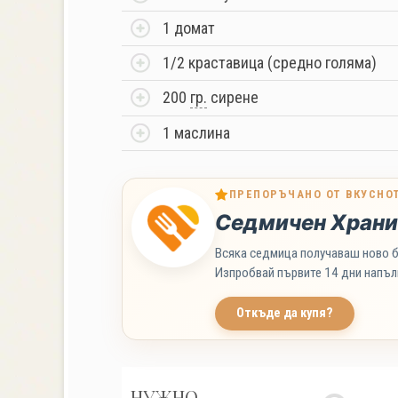
1 домат
1/2 краставица (средно голяма)
200
гр.
сирене
1 маслина
ПРЕПОРЪЧАНО ОТ ВКУСНО
Седмичен Храни
Всяка седмица получаваш ново б
Изпробвай първите 14 дни напъл
Откъде да купя?
НУЖНО