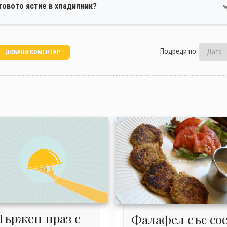
товото ястие в хладилник?
Подреди по:
ДОБАВИ КОМЕНТАР
Пържен праз с
Фалафел със со