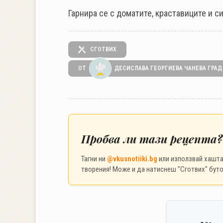
Гарнира се с доматите, краставиците и с
СГОТВИХ
ОТ
ДЕСИСЛАВА ГЕОРГИЕВА ЧАНЕВА ГРАД
Пробва ли тази рецепта?
Тагни ни
@vkusnotiiki.bg
или използвай хашт
творения! Може и да натиснеш "Сготвих" буто