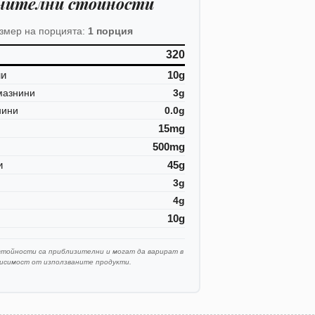
нителни стойности
змер на порцията:
1 порция
320
ни
10g
мазнини
3g
нини
0.0g
15mg
500mg
и
45g
3g
4g
10g
стойности са приблизителни и могат да варират в
висимост от използваните продукти.