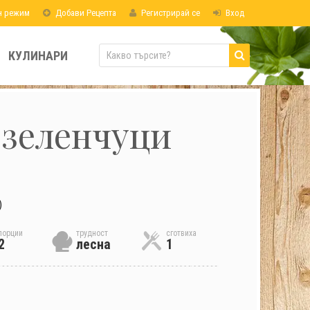
н режим
Добави Рецепта
Регистрирай се
Вход
КУЛИНАРИ
 зеленчуци
)
порции
трудност
сготвиха
2
лесна
1