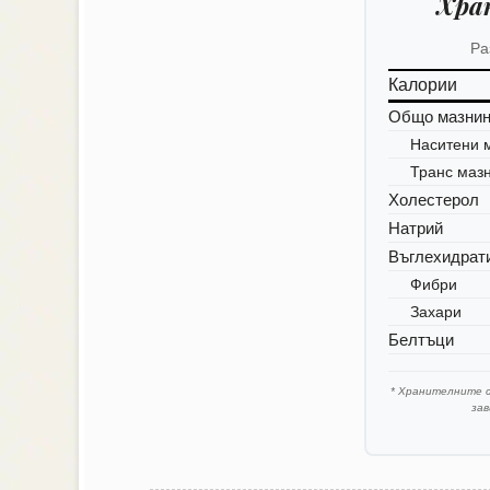
Хра
Ра
Калории
Общо мазни
Наситени 
Транс маз
Холестерол
Натрий
Въглехидрат
Фибри
Захари
Белтъци
* Хранителните 
за