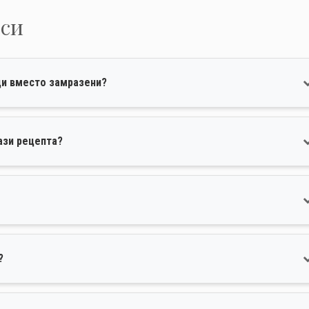
оси
ци вместо замразени?
ази рецепта?
?