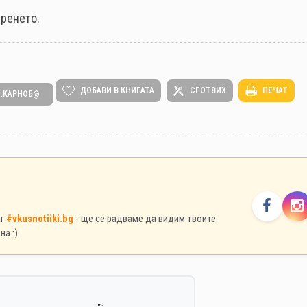
иренето.
ДОБАВИ В КНИГАТА
СГОТВИХ
ПЕЧАТ
 .КАРНОБ@
аг
#vkusnotiiki.bg
- ще се радваме да видим твоите
на :)