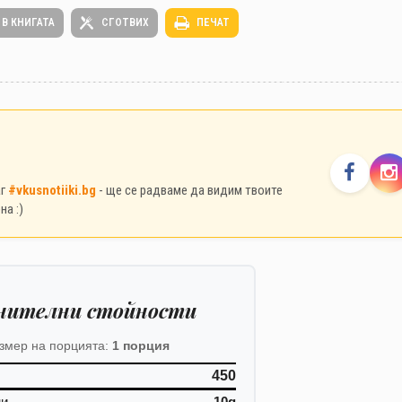
 В КНИГАТА
СГОТВИХ
ПЕЧАТ
аг
#vkusnotiiki.bg
- ще се радваме да видим твоите
на :)
нителни стойности
змер на порцията:
1 порция
450
ни
10g