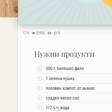
9
22950
0
Нужни продукти
300
г.
пилешко филе
1 зелена чушка
половин компот от ананас
сладко-кисел сос
1/2
ч.ч.
вода