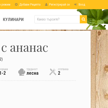
н режим
Добави Рецепта
Регистрирай се
Вход
КУЛИНАРИ
с ананас
2)
порции
трудност
сготвиха
1-2
лесна
2