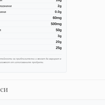
мазнини
2g
нини
0.0g
60mg
500mg
и
50g
3g
20g
25g
стойности са приблизителни и могат да варират в
висимост от използваните продукти.
оси