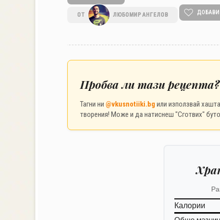
ДОБАВИ
ОТ
ЛЮБОМИР АНГЕЛОВ
Пробва ли тази рецепта?
Тагни ни
@vkusnotiiki.bg
или използвай хашт
творения! Може и да натиснеш "Сготвих" буто
Хра
Ра
Калории
Общо мазни