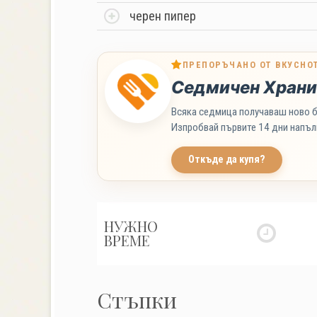
черен пипер
ПРЕПОРЪЧАНО ОТ ВКУСНО
Седмичен Храни
Всяка седмица получаваш ново б
Изпробвай първите 14 дни напъл
Откъде да купя?
НУЖНО
ВРЕМЕ
Стъпки