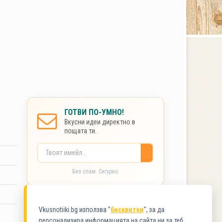
ГОТВИ ПО-УМНО!
Вкусни идеи директно в
пощата ти.
Без спам. Сигурно.
КАТЕГОРИИ
Vkusnotiiki.bg използва "
бисквитки
", за да
персонализира информацията на сайта ни за теб.