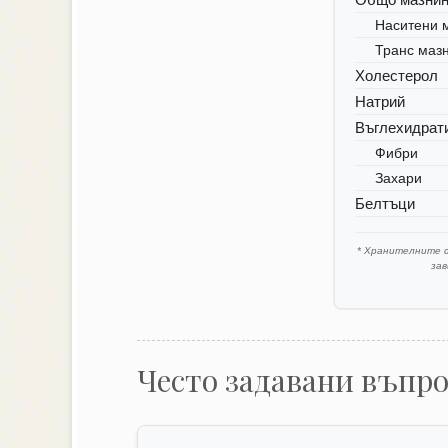
Наситени 
Транс маз
Холестерол
Натрий
Въглехидрат
Фибри
Захари
Белтъци
* Хранителните 
за
Често задавани въпр