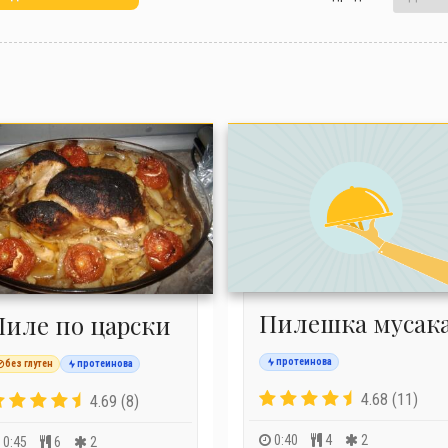
Пилешка мусак
Пиле по царски
протеинова
без глутен
протеинова
4.68 (11)
4.69 (8)
0:40
4
2
0:45
6
2