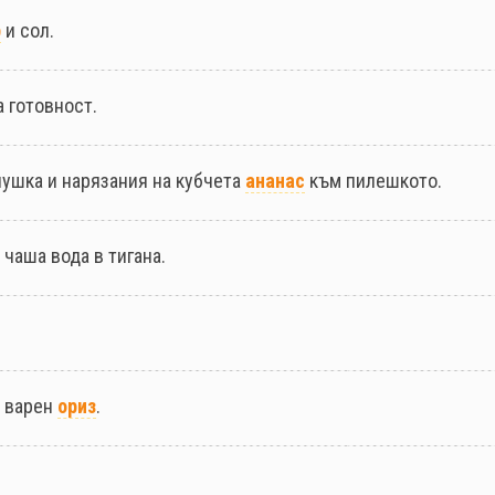
р
и сол.
 готовност.
чушка и нарязания на кубчета
ананас
към пилешкото.
 чаша вода в тигана.
с варен
ориз
.