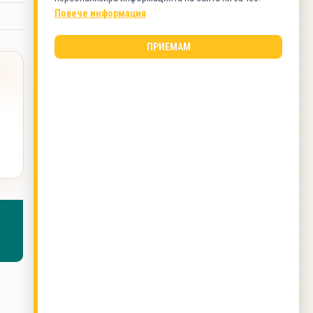
Пилешко
Повече информация
ВИД КУХНЯ
ПРИЕМАМ
Азиатска кухня
ОЩЕ ОТ ТОЗИ АВТОР
Марината за свински пържоли на фурна с
кисело мляко
,
Протеинов сладолед
,
Зрял боб
с ориз на фурна
,
Зрял боб на фурна