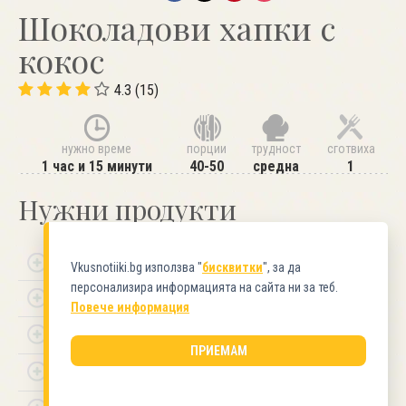
Шоколадови хапки с
кокос
4.3 (15)
нужно време
порции
трудност
сготвиха
1 час и 15 минути
40-50
средна
1
Нужни продукти
За блата:
Vkusnotiiki.bg използва "
бисквитки
", за да
персонализира информацията на сайта ни за теб.
1
пак.
масло(125 гр)
Повече информация
12
с.
л.
захар
ПРИЕМАМ
14
с.
л.
брашно