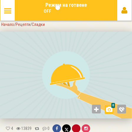
Режим на готвене
OFF
Начало
/
Рецепти
/
Сладки
0
4
13839
0