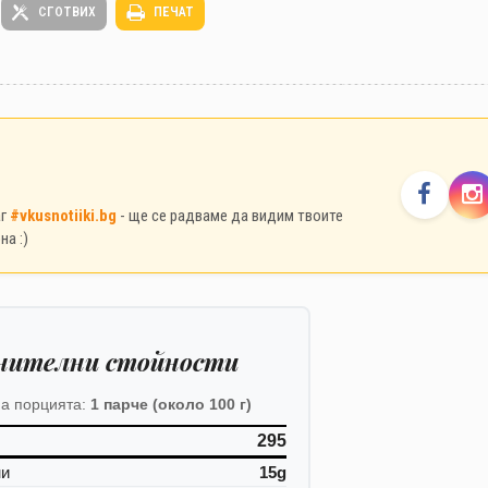
СГОТВИХ
ПЕЧАТ
аг
#vkusnotiiki.bg
- ще се радваме да видим твоите
на :)
нителни стойности
а порцията:
1 парче (около 100 г)
295
ни
15g