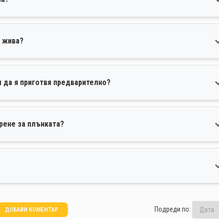
о жива?
м да я приготвя предварително?
рене за плънката?
Подреди по:
ДОБАВИ КОМЕНТАР