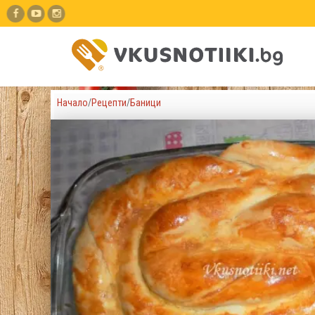
Начало
/
Рецепти
/
Баници