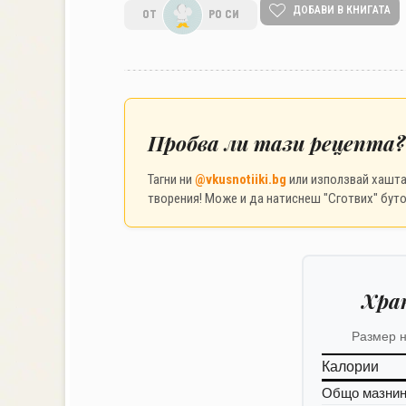
ДОБАВИ В КНИГАТА
ОТ
РО СИ
Пробва ли тази рецепта?
Тагни ни
@vkusnotiiki.bg
или използвай хашт
творения! Може и да натиснеш "Сготвих" буто
Хра
Размер н
Калории
Общо мазни