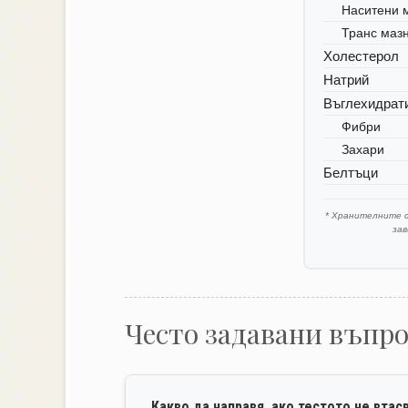
Наситени 
Транс маз
Холестерол
Натрий
Въглехидрат
Фибри
Захари
Белтъци
* Хранителните 
за
Често задавани въпр
Какво да направя, ако тестото не втас