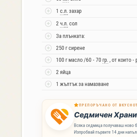
1
с.
л.
захар
2
ч.
л.
сол
За плънката:
250 г сирене
100 г масло /60 - 70
гр.
, от които -
2 яйца
1 жълтък за намазване
ПРЕПОРЪЧАНО ОТ ВКУСНО
Седмичен Храни
Всяка седмица получаваш ново б
Изпробвай първите 14 дни напъл