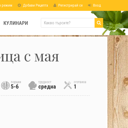
н режим
Добави Рецепта
Регистрирай се
Вход
КУЛИНАРИ
ица с мая
порции
трудност
сготвиха
5-6
средна
1