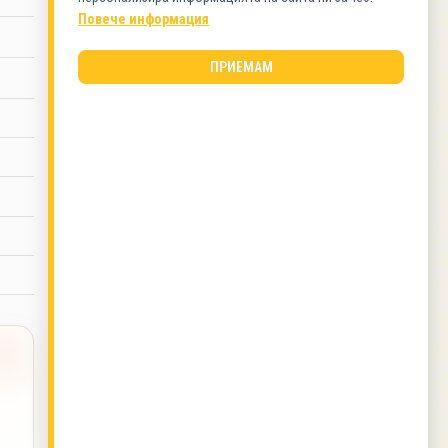
Повече информация
КАТЕГОРИИ
Баници
ПРИЕМАМ
ВИД КУХНЯ
Българска кухня
ПРАЗНИЦИ
Благовещение
,
Коледа
,
Сирни заговезни
ОЩЕ ОТ ТОЗИ АВТОР
Бързи понички за 10 минути
,
Банички с кайма
- меча лапа
,
Супа с нахут и кисело мляко
,
Многолистни кифли с медено тесто