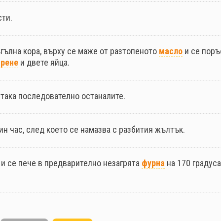
сти.
ъгълна кора, върху се маже от разтопеното
масло
и се поръ
ирене
и двете яйца.
и така последователно останалите.
ин час, след което се намазва с разбития жълтък.
и се пече в предварително незагрята
фурна
на 170 градуса