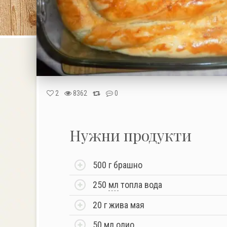
2
8362
0
Нужни продукти
500 г брашно
250
мл
топла вода
20 г жива мая
50
мл
олио