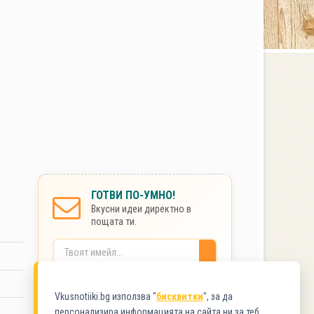
ГОТВИ ПО-УМНО!
Вкусни идеи директно в
пощата ти.
Без спам. Сигурно.
Vkusnotiiki.bg използва "
бисквитки
", за да
персонализира информацията на сайта ни за теб.