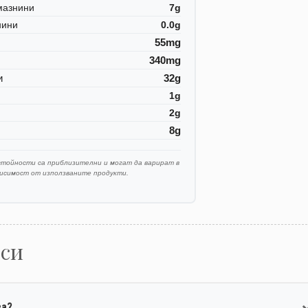
мазнини
7g
нини
0.0g
55mg
340mg
и
32g
1g
2g
8g
стойности са приблизителни и могат да варират в
висимост от използваните продукти.
оси
ва?