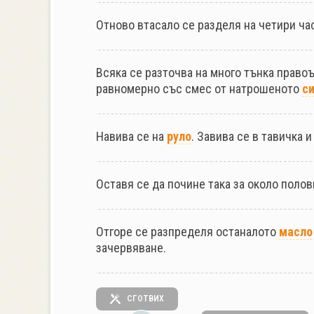
Отново втасало се разделя на четири ча
Всяка се разточва на много тънка право
равномерно със смес от натрошеното
с
Навива се на
руло
. Завива се в тавичка 
Оставя се да почине така за около полов
Отгоре се разпределя останалото
масло
зачервяване.
СГОТВИХ