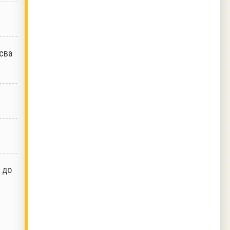
сва
 до