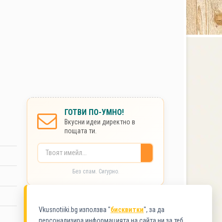
ГОТВИ ПО-УМНО!
Вкусни идеи директно в
пощата ти.
Без спам. Сигурно.
КАТЕГОРИИ
Vkusnotiiki.bg използва "
бисквитки
", за да
персонализира информацията на сайта ни за теб.