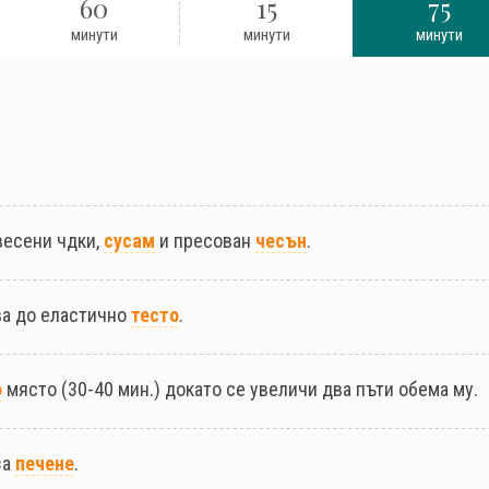
60
15
75
минути
минути
минути
весени чдки,
сусам
и пресован
чесън
.
ва до еластично
тесто
.
о
място (30-40 мин.) докато се увеличи два пъти обема му.
за
печене
.