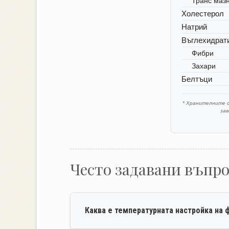
Транс маз
Холестерол
Натрий
Въглехидрат
Фибри
Захари
Белтъци
* Хранителните 
за
Често задавани въпр
Каква е температурната настройка на ф