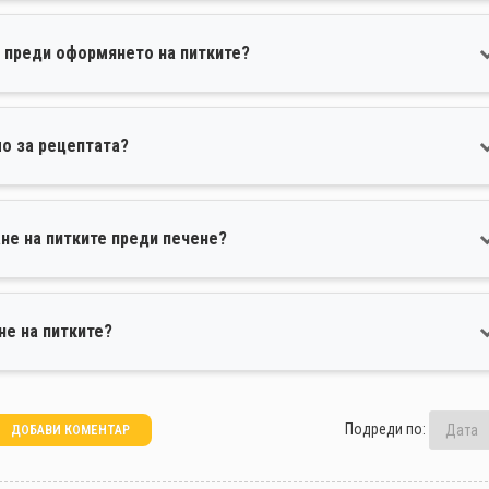
о преди оформянето на питките?
о за рецептата?
не на питките преди печене?
не на питките?
Подреди по:
ДОБАВИ КОМЕНТАР