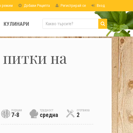
н режим
Добави Рецепта
Регистрирай се
Вход
КУЛИНАРИ
 питки на
порции
трудност
сготвиха
7-8
средна
2