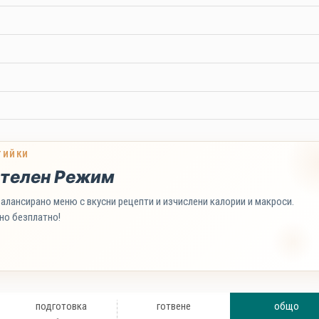
ТИЙКИ
телен Режим
алансирано меню с вкусни рецепти и изчислени калории и макроси.
но безплатно!
подготовка
готвене
общо