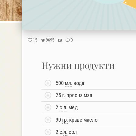
15
9695
0
Нужни продукти
500
мл.
вода
25
г.
прясна мая
2
с.
л.
мед
90
гр.
краве масло
2
с.
л.
сол