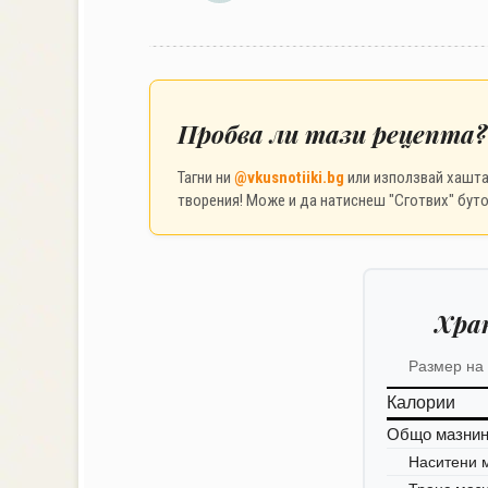
Пробва ли тази рецепта?
Тагни ни
@vkusnotiiki.bg
или използвай хашт
творения! Може и да натиснеш "Сготвих" буто
Хра
Размер на
Калории
Общо мазни
Наситени 