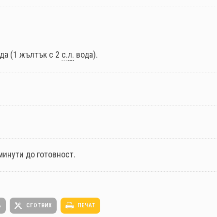
да (1 жълтък с 2
с.
л.
вода).
минути до готовност.
А
СГОТВИХ
ПЕЧАТ