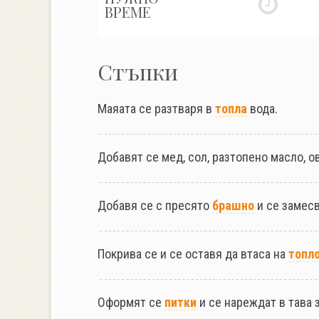
ВРЕМЕ
Стъпки
Маяата се разтваря в
топла
вода.
Добавят се мед, сол, разтопено масло, о
Добавя се с пресято
брашно
и се замес
Покрива се и се оставя да втаса на
топл
Оформят се
питки
и се нареждат в тава 