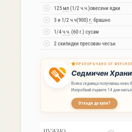
125
мл
(1/2 ч.ч.)овесени ядки
3 и 1/2 ч.ч(900)
г.
брашно
1/4
ч.ч.
(60 г.) сусам
2 скилидки пресован чесън
ПРЕПОРЪЧАНО ОТ ВКУСНО
Седмичен Храни
Всяка седмица получаваш ново б
Изпробвай първите 14 дни напъл
Откъде да купя?
НУЖНО