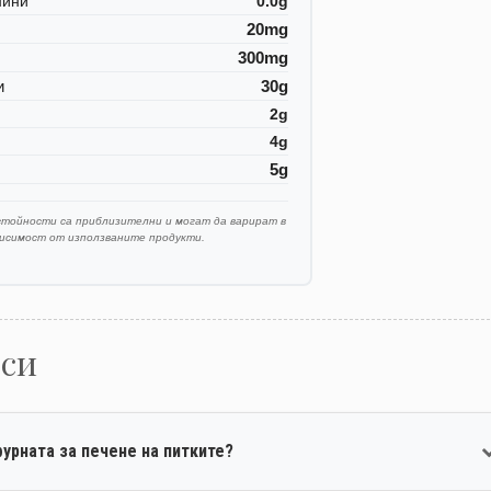
нини
0.0g
20mg
300mg
и
30g
2g
4g
5g
стойности са приблизителни и могат да варират в
висимост от използваните продукти.
оси
урната за печене на питките?