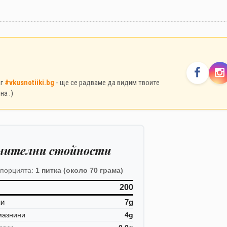
аг
#vkusnotiiki.bg
- ще се радваме да видим твоите
на :)
нителни стойности
 порцията:
1 питка (около 70 грама)
200
ни
7g
мазнини
4g