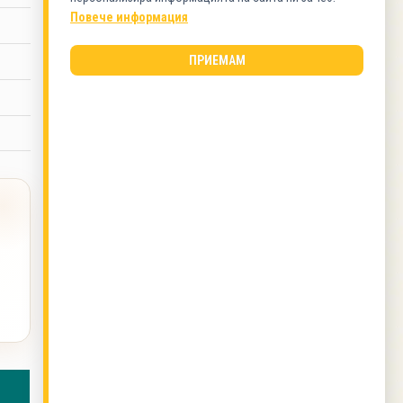
Питки
Повече информация
ВИД КУХНЯ
ПРИЕМАМ
Българска кухня
ОЩЕ ОТ ТОЗИ АВТОР
Бабената питка на Митко