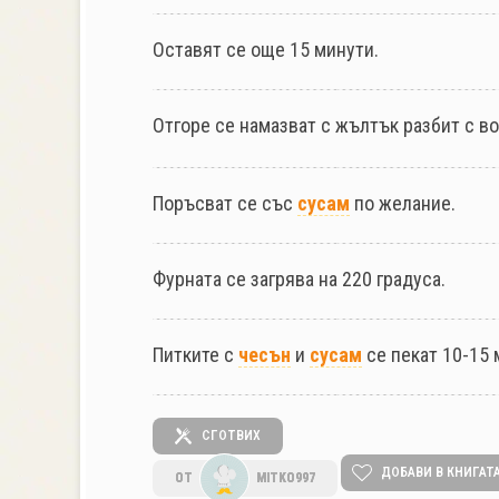
Оставят се още 15 минути.
Отгоре се намазват с жълтък разбит с во
Поръсват се със
сусам
по желание.
Фурната се загрява на 220 градуса.
Питките с
чесън
и
сусам
се пекат 10-15 
СГОТВИХ
ДОБАВИ В КНИГАТ
ОТ
MITKO997