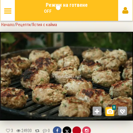
Режим на готвене
OFF
Начало
/
Рецепти
/
Ястия с кайма
0
3
24930
0