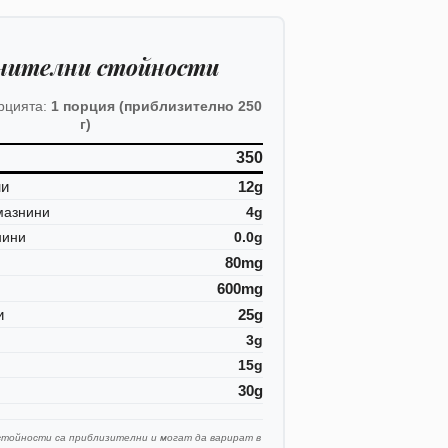
нителни стойности
рцията:
1 порция (приблизително 250
г)
350
ни
12g
мазнини
4g
нини
0.0g
80mg
600mg
и
25g
3g
15g
30g
стойности са приблизителни и могат да варират в