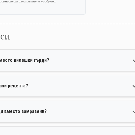
висимост от използваните продукти.
оси
вместо пилешки гърди?
ази рецепта?
ци вместо замразени?