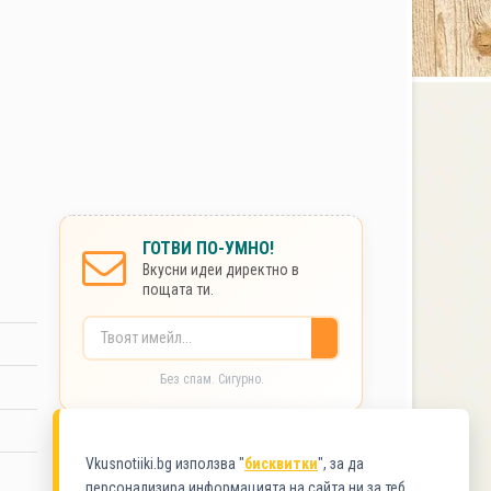
ГОТВИ ПО-УМНО!
Вкусни идеи директно в
пощата ти.
Без спам. Сигурно.
КАТЕГОРИИ
Vkusnotiiki.bg използва "
бисквитки
", за да
персонализира информацията на сайта ни за теб.