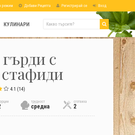
н режим
Добави Рецепта
Регистрирай се
Вход
КУЛИНАРИ
гърди с
 стафиди
4.1 (14)
орции
трудност
сготвиха
2
средна
2