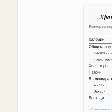
Хра
Размер на по
Калории
Общо мазни
Наситени 
Транс маз
Холестерол
Натрий
Въглехидрат
Фибри
Захари
Белтъци
* Хранителните 