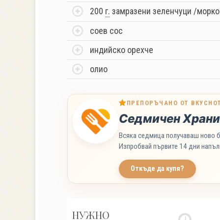
200
г.
замразени зеленчуци /морковч
соев сос
индийско орехче
олио
ПРЕПОРЪЧАНО ОТ ВКУСНО
Седмичен Храни
Всяка седмица получаваш ново б
Изпробвай първите 14 дни напъл
Откъде да купя?
НУЖНО