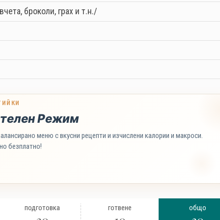
ета, броколи, грах и т.н./
ТИЙКИ
телен Режим
алансирано меню с вкусни рецепти и изчислени калории и макроси.
но безплатно!
подготовка
готвене
общо
20
10
30