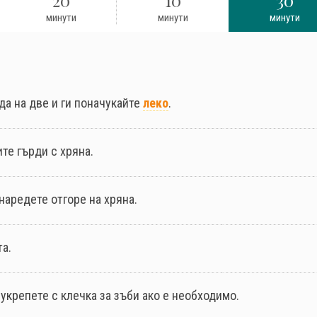
минути
минути
минути
а на две и ги поначукайте
леко
.
те гърди с хряна.
наредете отгоре на хряна.
а.
 укрепете с клечка за зъби ако е необходимо.