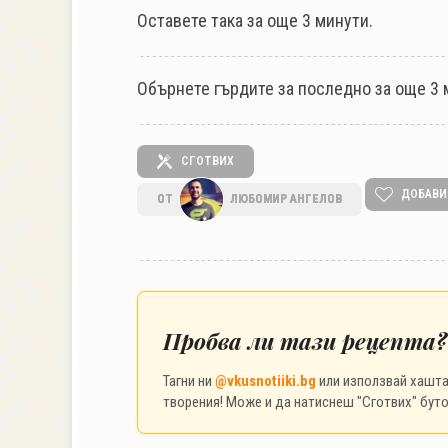
Оставете така за още 3 минути.
Обърнете гърдите за последно за още 3 
СГОТВИХ
ДОБАВИ
ОТ
ЛЮБОМИР АНГЕЛОВ
Пробва ли тази рецепта?
Тагни ни
@vkusnotiiki.bg
или използвай хашт
творения! Може и да натиснеш "Сготвих" буто