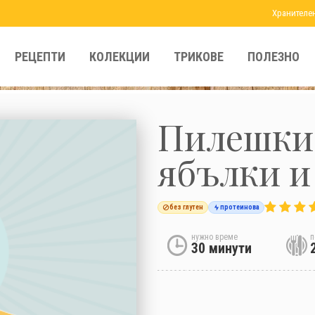
Хранителе
РЕЦЕПТИ
КОЛЕКЦИИ
ТРИКОВЕ
ПОЛЕЗНО
Пилешки 
ябълки и
без глутен
протеинова
нужно време
п
30 минути