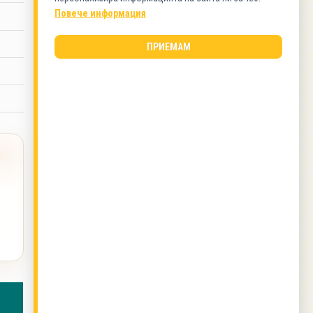
Пилешко
Повече информация
ВИД КУХНЯ
ПРИЕМАМ
Българска кухня
ОЩЕ ОТ ТОЗИ АВТОР
Марината за свински пържоли на фурна с
кисело мляко
,
Протеинов сладолед
,
Зрял боб
с ориз на фурна
,
Зрял боб на фурна