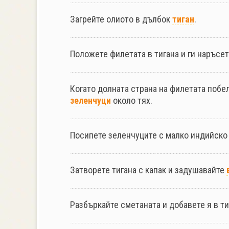
Загрейте олиото в дълбок
тиган
.
Положете филетата в тигана и ги наръсет
Когато долната страна на филетата побел
зеленчуци
около тях.
Посипете зеленчуците с малко индийско
Затворете тигана с капак и задушавайте
Разбъркайте сметаната и добавете я в т