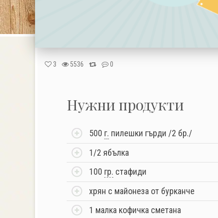
3
5536
0
Нужни продукти
500
г.
пилешки гърди /2 бр./
1/2 ябълка
100
гр.
стафиди
хрян с майонеза от бурканче
1 малка кофичка сметана