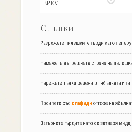
ВРЕМЕ
Стъпки
Разрежете пилешките гърди като пеперуд
Намажете вътрешната страна на пилешки
Нарежете тънки резени от ябълката и ги 
Посипете със
стафиди
отгоре на ябълкат
Загърнете гърдите като се затваря мида,