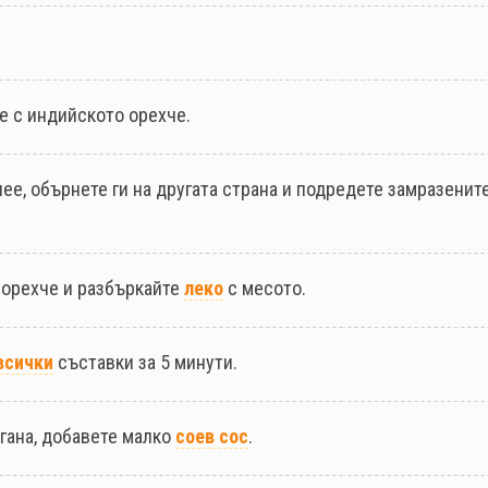
е с индийското орехче.
ее, обърнете ги на другата страна и подредете замразенит
 орехче и разбъркайте
леко
с месото.
всички
съставки за 5 минути.
игана, добавете малко
соев сос
.