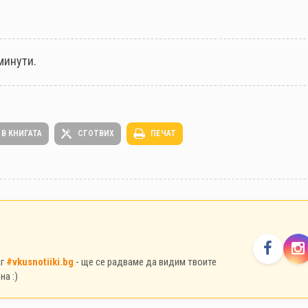
минути.
 В КНИГАТА
СГОТВИХ
ПЕЧАТ
аг
#vkusnotiiki.bg
- ще се радваме да видим твоите
на :)