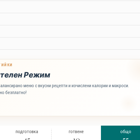
ТИЙКИ
телен Режим
алансирано меню с вкусни рецепти и изчислени калории и макроси.
но безплатно!
подготовка
готвене
общо
45
10
55