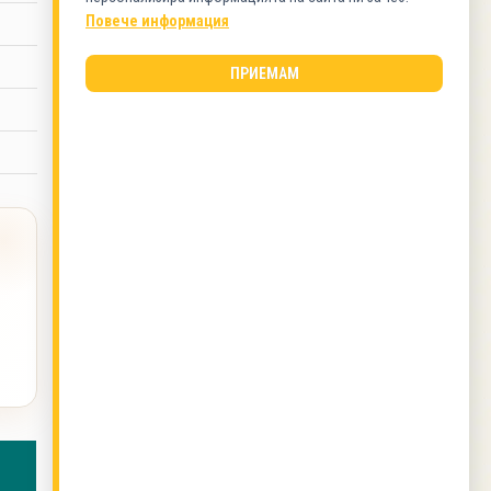
Плодови
Повече информация
ВИД КУХНЯ
ПРИЕМАМ
Българска кухня
ОЩЕ ОТ ТОЗИ АВТОР
Марината за свински пържоли на фурна с
кисело мляко
,
Протеинов сладолед
,
Зрял боб
с ориз на фурна
,
Зрял боб на фурна