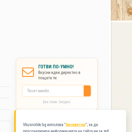
ГОТВИ ПО-УМНО!
Вкусни идеи директно в
пощата ти.
Без спам. Сигурно.
КАТЕГОРИИ
Vkusnotiiki.bg използва "
бисквитки
", за да
персонализира информацията на сайта ни за теб.