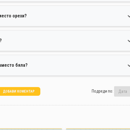
место орехи?
?
 вместо бяла?
Подреди по:
ДОБАВИ КОМЕНТАР