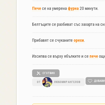
Пече
се на умерена
фурна
20 минути.
Белтъците се разбиват със захарта на сн
Прибавят се счуканите
орехи
.
Изсипва се върху ябълките и се
пече
още
СГОТВИХ
ДОБАВИ
ОТ
ЛЮБОМИР АНГЕЛОВ