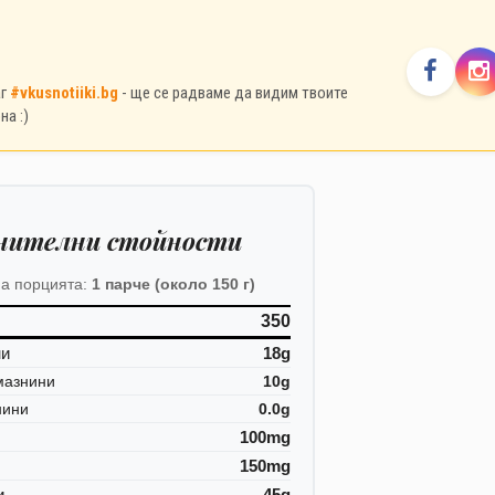
аг
#vkusnotiiki.bg
- ще се радваме да видим твоите
на :)
нителни стойности
а порцията:
1 парче (около 150 г)
350
ни
18g
мазнини
10g
нини
0.0g
100mg
150mg
и
45g