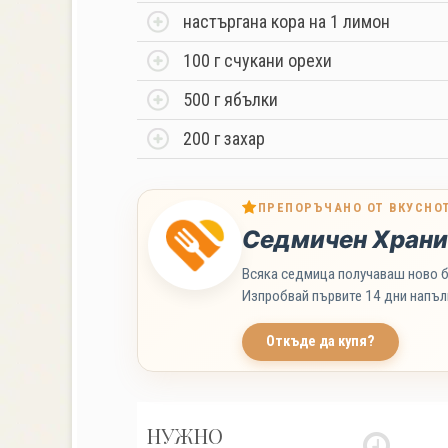
настъргана кора на 1 лимон
100 г счукани орехи
500 г ябълки
200 г захар
ПРЕПОРЪЧАНО ОТ ВКУСНО
Седмичен Храни
Всяка седмица получаваш ново б
Изпробвай първите 14 дни напъл
Откъде да купя?
НУЖНО