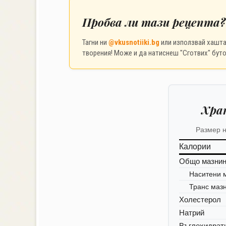
Пробва ли тази рецепта?
Тагни ни
@vkusnotiiki.bg
или използвай хашт
творения! Може и да натиснеш "Сготвих" буто
Хра
Размер н
Калории
Общо мазни
Наситени 
Транс маз
Холестерол
Натрий
Въглехидрат