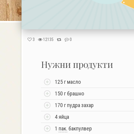
3
12135
0
Нужни продукти
125 г масло
150 г брашно
170 г пудра захар
4 яйца
1
пак.
бакпулвер