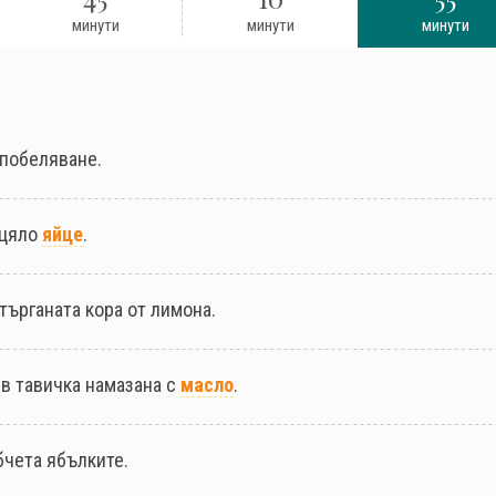
минути
минути
минути
 побеляване.
 цяло
яйце
.
търганата кора от лимона.
 в тавичка намазана с
масло
.
бчета ябълките.