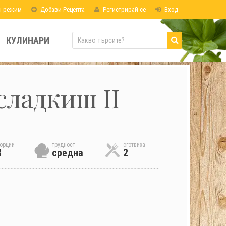
н режим
Добави Рецепта
Регистрирай се
Вход
КУЛИНАРИ
сладкиш II
орции
трудност
сготвиха
8
средна
2