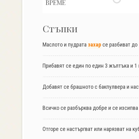
ВРЕМЕ
Стъпки
Маслото и пудрата
захар
се разбиват до
Прибавят се един по един 3 жълтъка и 1
Добавят се брашното с бакпулвера и нас
Всичко се разбърква добре и се изсипва
Отгоре се настъргват или нарязват на ку