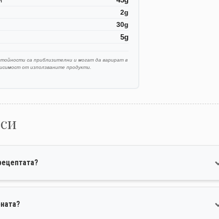
2g
30g
5g
стойности са приблизителни и могат да варират в
висимост от използваните продукти.
оси
рецептата?
рната?