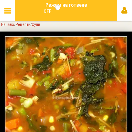
Режим на готвене
OFF
Начало
/
Рецепти
/
Супи