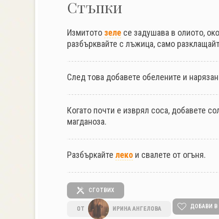
Стъпки
Измитото
зеле
се задушава в олиото, окол
разбърквайте с лъжица, само разклащайт
След това добавете обелените и наряза
Когато почти е изврял соса, добавете со
магданоза.
Разбъркайте
леко
и свалете от огъня.
СГОТВИХ
ДОБАВИ В
ОТ
ИРИНА АНГЕЛОВА