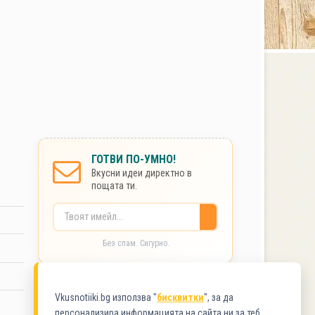
ГОТВИ ПО-УМНО!
Вкусни идеи директно в
пощата ти.
Без спам. Сигурно.
КАТЕГОРИИ
Vkusnotiiki.bg използва "
бисквитки
", за да
персонализира информацията на сайта ни за теб.