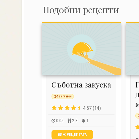
Подобни рецепти
Съботна закуска
без глутен
4.57 (14)
0:05
2-3
1
ВИЖ РЕЦЕПТАТА