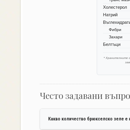
Холестерол
Натрий
Въглехидрат
Фибри
Захари
Белтъци
* Хранителните 
за
Често задавани въпр
Какво количество брюкселско зеле е 