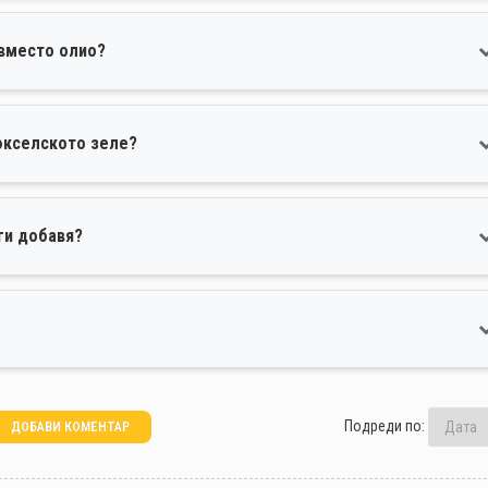
 вместо олио?
юкселското зеле?
ги добавя?
Подреди по:
ДОБАВИ КОМЕНТАР