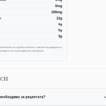
0mg
200mg
и
12g
4g
5g
3g
стойности са приблизителни и могат да варират в
висимост от използваните продукти.
оси
необходимо за рецептата?