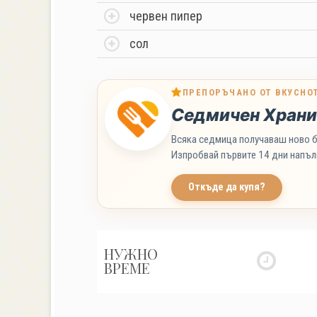
червен пипер
сол
ПРЕПОРЪЧАНО ОТ ВКУСНО
Седмичен Храни
Всяка седмица получаваш ново б
Изпробвай първите 14 дни напъл
Откъде да купя?
НУЖНО
ВРЕМЕ