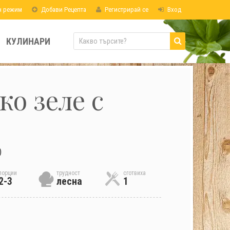
н режим
Добави Рецепта
Регистрирай се
Вход
КУЛИНАРИ
ко зеле с
)
порции
трудност
сготвиха
2-3
лесна
1