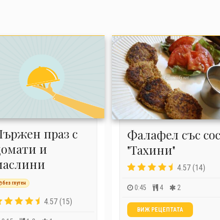
Пържен праз с
Фалафел със со
домати и
"Тахини"
маслини
4.57 (14)
без глутен
0:45
4
2
4.57 (15)
ВИЖ РЕЦЕПТАТА