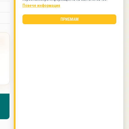
Ястия без месо
Повече информация
ВИД КУХНЯ
ПРИЕМАМ
Българска кухня
ОЩЕ ОТ ТОЗИ АВТОР
Салата с извара и люти чушки
,
Пържоли по
френски
,
Спаначена чорбичка
,
Свинско месо
с картофи и гъби