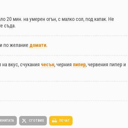
о 20 мин. на умерен огън, с малко сол, под капак. Не
е съда.
ни по желание
домати
.
л на вкус, счукания
чесън
, черния
пипер
, червения пипер и
 КНИГАТА
СГОТВИХ
ПЕЧАТ