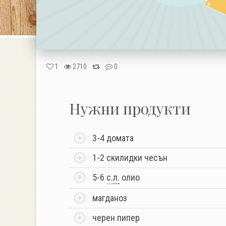
1
2710
0
Нужни продукти
3-4 домата
1-2 скилидки чесън
5-6
с.
л.
олио
магданоз
черен пипер