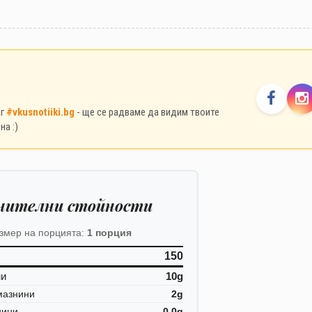
аг
#vkusnotiiki.bg
- ще се радваме да видим твоите
на :)
нителни стойности
змер на порцията:
1 порция
150
ни
10g
мазнини
2g
нини
0.0g