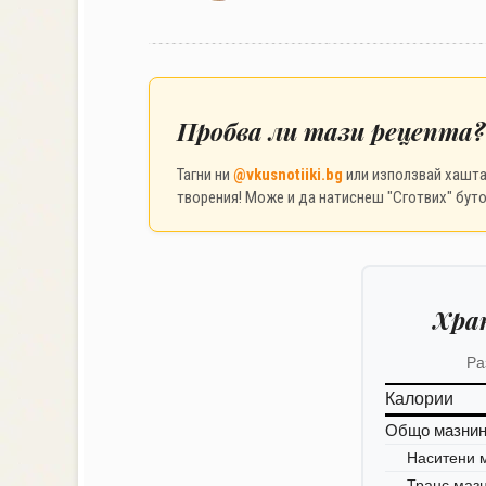
Пробва ли тази рецепта?
Тагни ни
@vkusnotiiki.bg
или използвай хашт
творения! Може и да натиснеш "Сготвих" буто
Хра
Ра
Калории
Общо мазни
Наситени 
Транс маз