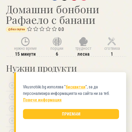
Домашни бонбони
Рафаело с банани
0.0
без глутен
нужно време
порции
трудност
сготвиха
15 минути
6
лесна
1
Нужни продукти
4 бр банани
Vkusnotiiki.bg използва "
бисквитки
", за да
персонализира информацията на сайта ни за теб.
200
гр
орехи
Повече информация
2
с.
л.
течен шоколад
ПРИЕМАМ
100
гр
кокосови стърготини