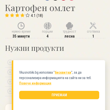
Картофен омлет
4.1 (18)
нужно време
порции
трудност
сготвиха
35 минути
4
лесна
1
Нужни продукти
500
кг
картофи
2 яйца
Vkusnotiiki.bg използва "
бисквитки
", за да
персонализира информацията на сайта ни за теб.
олио/зехтин
Повече информация
сол
ПРИЕМАМ