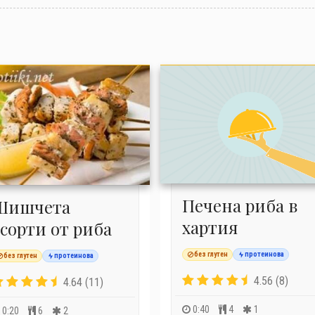
Печена риба в
Шишчета
хартия
асорти от риба
без глутен
протеинова
без глутен
протеинова
4.56 (8)
4.64 (11)
0:40
4
1
0:20
6
2