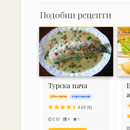
Подобни рецепти
Турска пача
без глутен
протеинова
4.69 (8)
0:30
4
1