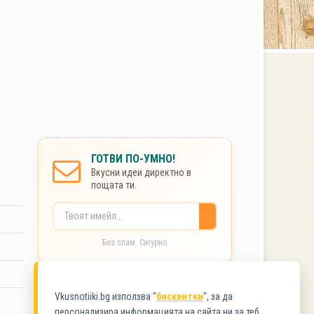
ГОТВИ ПО-УМНО!
Вкусни идеи директно в
пощата ти.
Без спам. Сигурно.
КАТЕГОРИИ
Vkusnotiiki.bg използва "
бисквитки
", за да
персонализира информацията на сайта ни за теб.