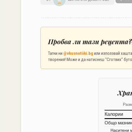
Пробва ли тази рецепта?
Тагни ни
@vkusnotiiki.bg
или използвай хашт
творения! Може и да натиснеш "Сготвих" буто
Хра
Разм
Калории
Общо мазни
Наситени 