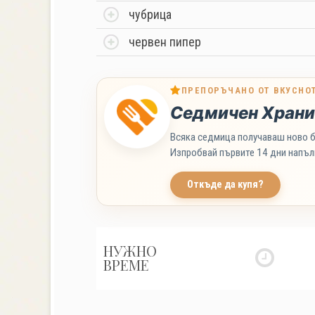
чубрица
червен пипер
ПРЕПОРЪЧАНО ОТ ВКУСНО
Седмичен Храни
Всяка седмица получаваш ново б
Изпробвай първите 14 дни напъл
Откъде да купя?
НУЖНО
ВРЕМЕ