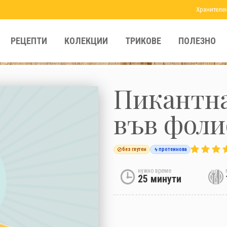
Хранителе
РЕЦЕПТИ
КОЛЕКЦИИ
ТРИКОВЕ
ПОЛЕЗНО
Пикантна
във фоли
без глутен
протеинова
нужно време
25 минути