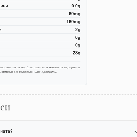
нини
0.0g
60mg
160mg
и
2g
0g
0g
28g
стойности са приблизителни и могат да варират в
висимост от използваните продукти.
оси
рната?