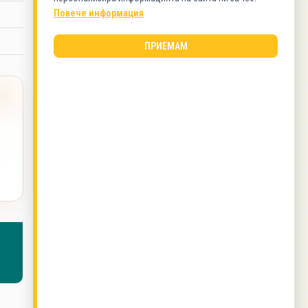
Ястия с риба
Повече информация
ВИД КУХНЯ
ПРИЕМАМ
Българска кухня
ОЩЕ ОТ ТОЗИ АВТОР
Паниран зелен боб с картофено пюре
,
Замразена риба на фурна с доматен сос
,
Млечна лютивка
,
Пиле с глезотийки в йенска
тенджера