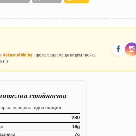
аг
#vkusnotiiki.bg
- ще се радваме да видим твоите
на :)
нителни стойности
ер на порцията:
една порция
280
ни
18g
мазнини
7g