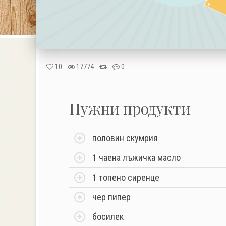
10
17774
0
Нужни продукти
половин скумрия
1 чаена лъжичка масло
1 топено сиренце
чер пипер
босилек