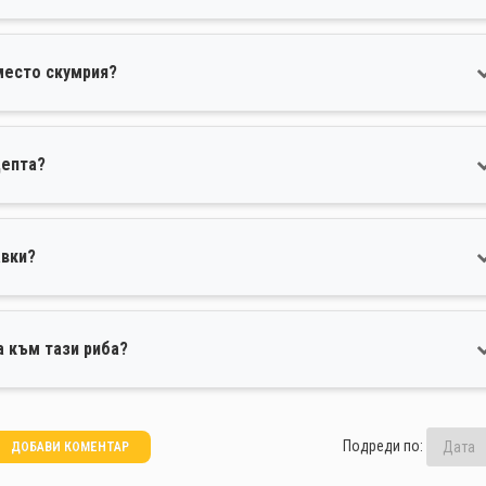
место скумрия?
цепта?
авки?
а към тази риба?
Подреди по:
ДОБАВИ КОМЕНТАР