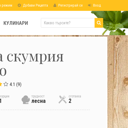
н режим
Добави Рецепта
Регистрирай се
Вход
КУЛИНАРИ
 скумрия
о
4.1 (9)
порции
трудност
сготвиха
1
лесна
2