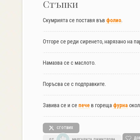
Стъпки
Скумрията се поставя във
фолио
.
Отгоре се реди сиренето, нарязано на па
Намазва се с маслото.
Поръсва се с подправките.
Завива се и се
пече
в гореща
фурна
окол
СГОТВИХ
ДО
ОТ
МАРГАРИТА ДИМИТРОВА