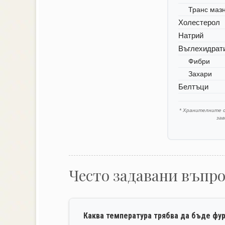
Транс маз
Холестерол
Натрий
Въглехидрат
Фибри
Захари
Белтъци
* Хранителните 
за
Често задавани въпр
Каква температура трябва да бъде фу