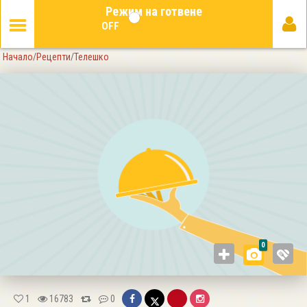
Режим на готвене
OFF
Начало
/
Рецепти
/
Телешко
0
1
16783
0