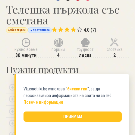
Телешка пържола със
сметана
4.0 (7)
без глутен
протеинова
нужно време
порции
трудност
сготвиха
30 минути
4
лесна
2
Нужни продукти
4 пържоли от бонфилето
Vkusnotiiki.bg използва "
бисквитки
", за да
персонализира информацията на сайта ни за теб.
4
с.
л.
сметана
Повече информация
сол
ПРИЕМАМ
олио
черен пипер