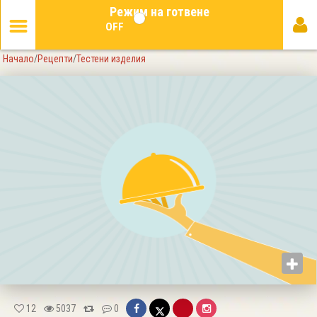
Режим на готвене
OFF
Начало
/
Рецепти
/
Тестени изделия
12
5037
0