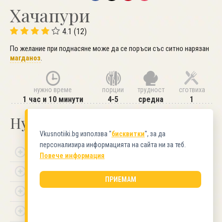
Хачапури
4.1 (12)
По желание при поднасяне може да се поръси със ситно нарязан
магданоз
.
нужно време
порции
трудност
сготвиха
1 час и 10 минути
4-5
средна
1
Нужни продукти
Vkusnotiiki.bg използва "
бисквитки
", за да
персонализира информацията на сайта ни за теб.
За тестото:
Повече информация
450
гр
маргарин
ПРИЕМАМ
750
гр
извара
3
бр.
яйца