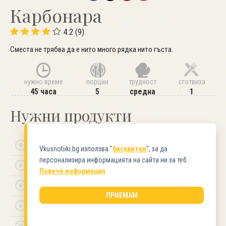
Карбонара
4.2 (9)
Сместа не трябва да е нито много рядка нито гъста.
нужно време
порции
трудност
сготвиха
45 часа
5
средна
1
Нужни продукти
Спагети миско 1
кг.
Vkusnotiiki.bg използва "
бисквитки
", за да
персонализира информацията на сайта ни за теб.
300
гр.
шунка
Повече информация
3
бр.
кренвирша
ПРИЕМАМ
400
мл.
прясно мляко
царевица малка консерва