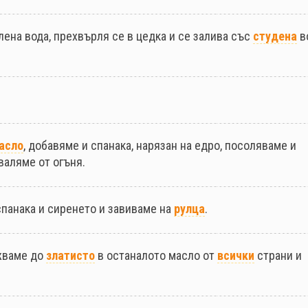
лена вода, прехвърля се в цедка и се залива със
студена
в
асло
, добавяме и спанака, нарязан на едро, посоляваме и
валяме от огъня.
спанака и сиренето и завиваме на
рулца
.
ржваме до
златисто
в останалото масло от
всички
страни и