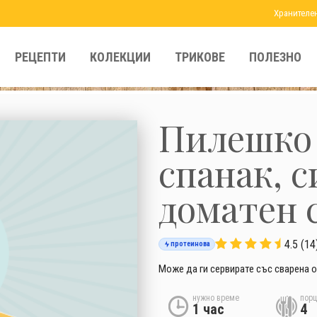
Хранителе
РЕЦЕПТИ
КОЛЕКЦИИ
ТРИКОВЕ
ПОЛЕЗНО
Пилешко 
спанак, с
доматен 
4.5 (14
протеинова
Може да ги сервирате със сварена 
нужно време
порц
1 час
4