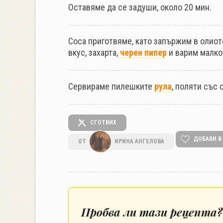
Оставяме да се задуши, около 20 мин.
Соса приготвяме, като запържим в олиот
вкус, захарта,
черен пипер
и варим малко
Сервираме пилешките
рула
, поляти със 
СГОТВИХ
ДОБАВИ В
ОТ
ИРИНА АНГЕЛОВА
Пробва ли тази рецепта?