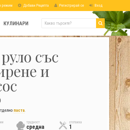
н режим
Добави Рецепта
Регистрирай се
Вход
КУЛИНАРИ
руло със
ирене и
сос
)
отделно
паста
.
ии
трудност
сготвиха
средна
1