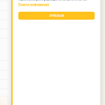
Пилешко
Повече информация
ВИД КУХНЯ
ПРИЕМАМ
Българска кухня
ОЩЕ ОТ ТОЗИ АВТОР
Салата с извара и люти чушки
,
Пържоли по
френски
,
Спаначена чорбичка
,
Свинско месо
с картофи и гъби