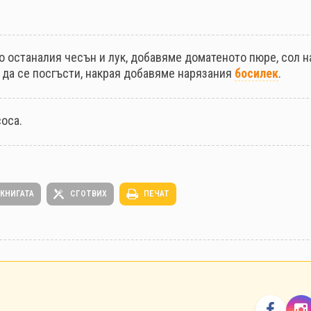
о останалия чесън и лук, добавяме доматеното пюре, сол н
 да се посгъсти, накрая добавяме нарязания
босилек
.
соса.
 КНИГАТА
СГОТВИХ
ПЕЧАТ