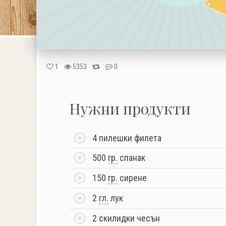
1
5353
0
Нужни продукти
4 пилешки филета
500
гр.
спанак
150
гр.
сирене
2
гл.
лук
2 скилидки чесън