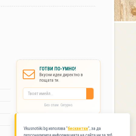
ГОТВИ ПО-УМНО!
Вкусни идеи директно в
пощата ти.
Без спам. Сигурно.
КАТЕГОРИИ
Vkusnotiiki.bg използва "
бисквитки
", за да
персонализира информацията на сайта ни за теб.