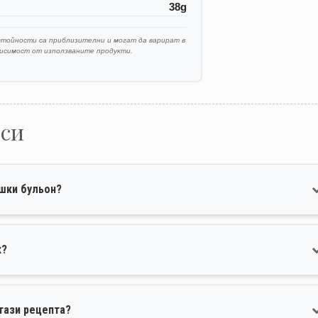
38g
стойности са приблизителни и могат да варират в
висимост от използваните продукти.
оси
шки бульон?
к?
тази рецепта?