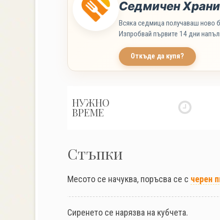
Седмичен Храни
Всяка седмица получаваш ново б
Изпробвай първите 14 дни напъл
Откъде да купя?
НУЖНО
ВРЕМЕ
Стъпки
Месото се начуква, поръсва се с
черен п
Сиренето се нарязва на кубчета.