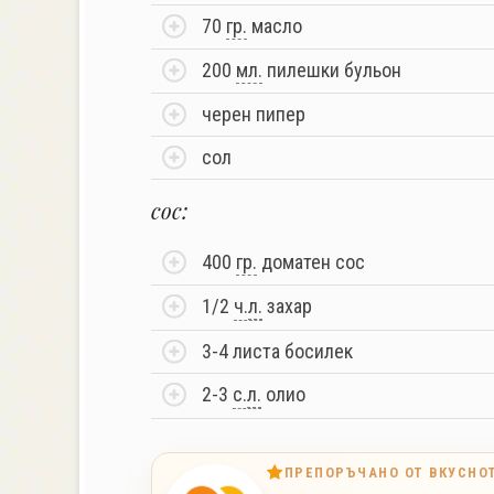
70
гр.
масло
200
мл.
пилешки бульон
черен пипер
сол
сос:
400
гр.
доматен сос
1/2
ч.
л.
захар
3-4 листа босилек
2-3
с.
л.
олио
ПРЕПОРЪЧАНО ОТ ВКУСНО