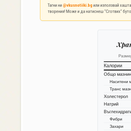
Тагни ни
@vkusnotiiki.bg
или използвай хашт
творения! Може и да натиснеш "Сготвих" буто
Хра
Разме
Калории
Общо мазни
Наситени 
Транс маз
Холестерол
Натрий
Въглехидрат
Фибри
Захари