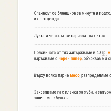
Спанакът се бланшира за минута в подсо
и се отцежда.
Лукът и чесънът се нарязват на ситно.
Половината от тях запържваме в 40
гр.
м
наръсваме с
черен пипер
, объркваме и с
Върху всяко парче
месо
, разпределяме 
Закрепваме ги с клечки за зъби, и запъ
заливаме с бульона.