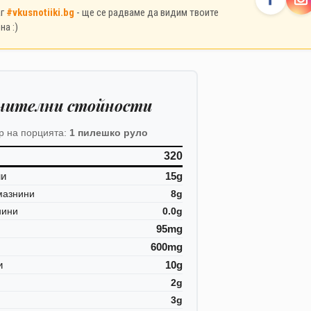
аг
#vkusnotiiki.bg
- ще се радваме да видим твоите
на :)
нителни стойности
р на порцията:
1 пилешко руло
320
ни
15g
мазнини
8g
нини
0.0g
95mg
600mg
и
10g
2g
3g