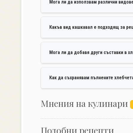
Мога ли да използвам различни видов
Какъв вид кашкавал е подходящ за ре
Мога ли да добавя други съставки в х
Как да съхранявам пълнените хлебчета
Mнения на кулинари
Подобни рецепти