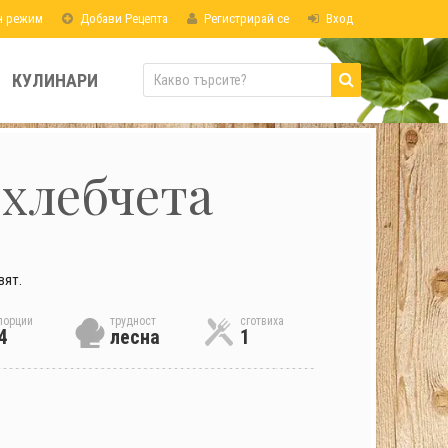
н режим
Добави Рецепта
Регистрирай се
Вход
КУЛИНАРИ
хлебчета
вят.
порции
трудност
сготвиха
4
лесна
1