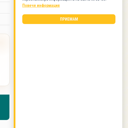
Тестени изделия
Повече информация
ВИД КУХНЯ
ПРИЕМАМ
Българска кухня
ОЩЕ ОТ ТОЗИ АВТОР
Баница със сирене и спанак
,
Курабиики със
стафиди
,
Ориз по китайски
,
Рисувани
пастички