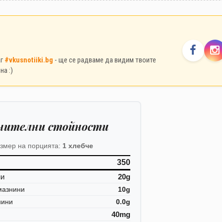
аг
#vkusnotiiki.bg
- ще се радваме да видим твоите
на :)
нителни стойности
змер на порцията:
1 хлебче
350
ни
20g
мазнини
10g
нини
0.0g
40mg