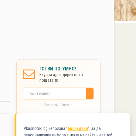
ГОТВИ ПО-УМНО!
Вкусни идеи директно в
пощата ти.
Без спам. Сигурно.
КАТЕГОРИИ
Vkusnotiiki.bg използва "
бисквитки
", за да
персонализира информацията на сайта ни за теб.