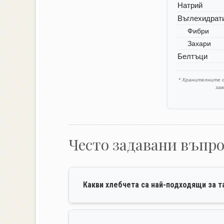
Натрий
Въглехидрат
Фибри
Захари
Белтъци
* Хранителните 
за
Често задавани въпр
Какви хлебчета са най-подходящи за т