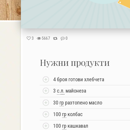
3
5667
0
Нужни продукти
4 броя готови хлебчета
3
с.
л.
майонеза
30
гр
разтопено масло
100
гр
колбас
100
гр
кашкавал