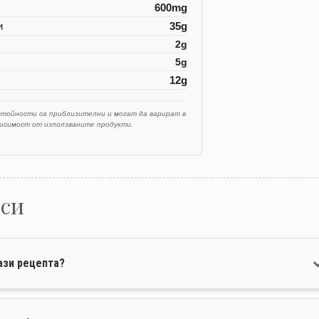
600mg
и
35g
2g
5g
12g
стойности са приблизителни и могат да варират в
висимост от използваните продукти.
оси
ази рецепта?