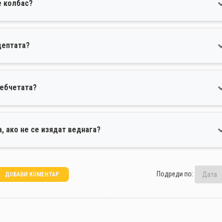
е колбас?
цептата?
лебчетата?
, ако не се изядат веднага?
Подреди по:
ДОБАВИ КОМЕНТАР