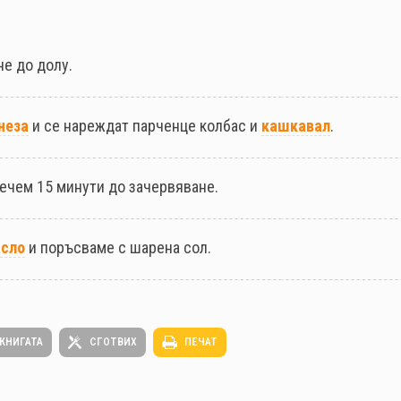
не до долу.
неза
и се нареждат парченце колбас и
кашкавал
.
ечем 15 минути до зачервяване.
сло
и поръсваме с шарена сол.
 КНИГАТА
СГОТВИХ
ПЕЧАТ