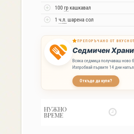
100
гр
кашкавал
1
ч.
л.
шарена сол
ПРЕПОРЪЧАНО ОТ ВКУСНО
Седмичен Храни
Всяка седмица получаваш ново б
Изпробвай първите 14 дни напъл
Откъде да купя?
НУЖНО
ВРЕМЕ