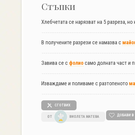
Стъпки
Хлебчетата се нарязват на 5 разреза, но 
В получените разрези се намазва с
майо
Завива се с
фолио
само долната част и п
Изваждаме и поливаме с разтопеното
ма
СГОТВИХ
ДОБАВИ В
ОТ
ВИОЛЕТА МАТЕВА