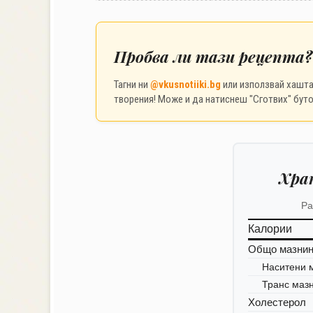
Пробва ли тази рецепта?
Тагни ни
@vkusnotiiki.bg
или използвай хашт
творения! Може и да натиснеш "Сготвих" буто
Хра
Ра
Калории
Общо мазни
Наситени 
Транс маз
Холестерол