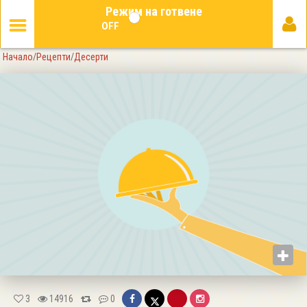
Режим на готвене
OFF
Начало
/
Рецепти
/
Десерти
3
14916
0