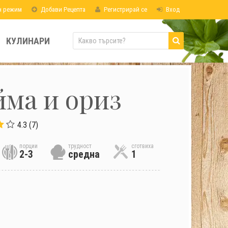
н режим
Добави Рецепта
Регистрирай се
Вход
КУЛИНАРИ
йма и ориз
4.3 (7)
порции
трудност
сготвиха
2-3
средна
1