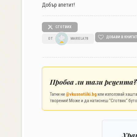
Добър апетит!
СГОТВИХ
ДОБАВИ В КНИГА
ОТ
MARIELA78
Пробва ли тази рецепта?
Тагни ни
@vkusnotiiki.bg
или използвай хашт
творения! Може и да натиснеш "Сготвих" буто
Хра