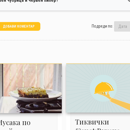
вен чубрица и червен пипер?
Подреди по:
ДОБАВИ КОМЕНТАР
Тиквички
Мусака по