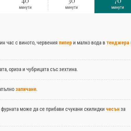
минути
минути
минути
вин час с виното, червения
пипер
и малко вода в
тенджера 
ата, ориза и чубрицата със зехтина.
напълно
запичане
.
т фурната може да се прибави счукани скилидки
чесън
за