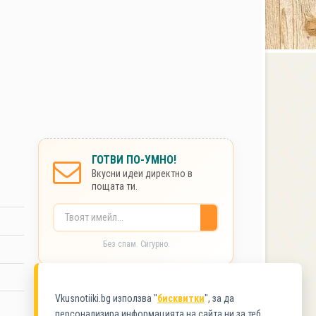
ГОТВИ ПО-УМНО!
Вкусни идеи директно в
пощата ти.
Без спам. Сигурно.
КАТЕГОРИИ
Vkusnotiiki.bg използва "
бисквитки
", за да
персонализира информацията на сайта ни за теб.