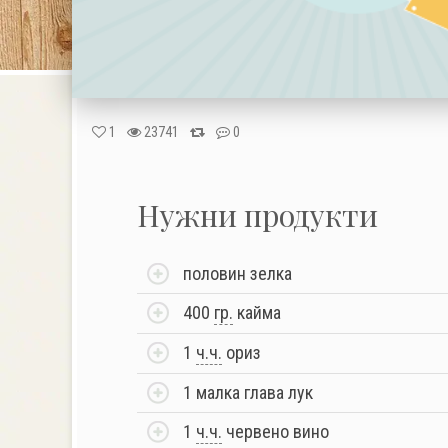
1
23741
0
Нужни продукти
половин зелка
400
гр.
кайма
1
ч.ч.
ориз
1 малка глава лук
1
ч.ч.
червено вино