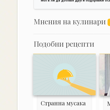
Мога ли да добавя други подправки ос
Mнения на кулинари
Подобни рецепти
Странна мусака