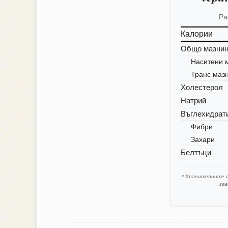
Ра
Калории
Общо мазни
Наситени 
Транс маз
Холестерол
Натрий
Въглехидрат
Фибри
Захари
Белтъци
* Хранителните 
за