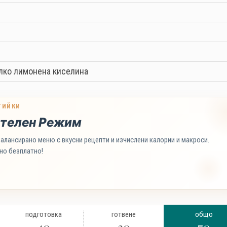
алко лимонена киселина
ТИЙКИ
телен Режим
алансирано меню с вкусни рецепти и изчислени калории и макроси.
но безплатно!
подготовка
готвене
общо
40
30
70