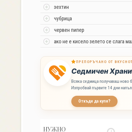
зехтин
чубрица
червен пипер
ако не е кисело зелето се слага м
ПРЕПОРЪЧАНО ОТ ВКУСНО
Седмичен Храни
Всяка седмица получаваш ново б
Изпробвай първите 14 дни напъл
Откъде да купя?
НУЖНО