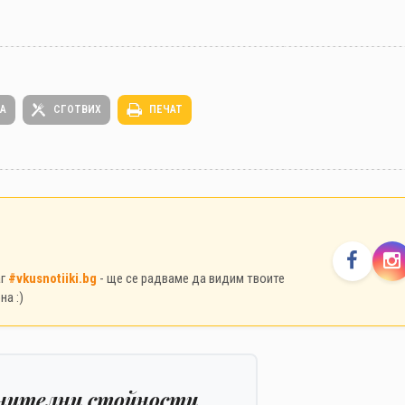
ТА
СГОТВИХ
ПЕЧАТ
аг
#vkusnotiiki.bg
- ще се радваме да видим твоите
на :)
нителни стойности