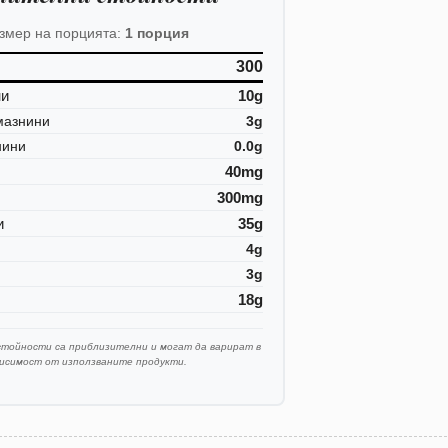
змер на порцията:
1 порция
300
ни
10g
мазнини
3g
нини
0.0g
40mg
300mg
и
35g
4g
3g
18g
стойности са приблизителни и могат да варират в
висимост от използваните продукти.