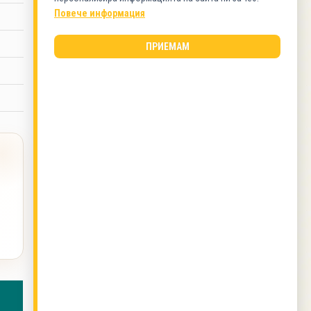
Ястия с кайма
Повече информация
ВИД КУХНЯ
ПРИЕМАМ
Българска кухня
ОЩЕ ОТ ТОЗИ АВТОР
Патладжан бюрек
,
Пухкав кекс с ябълки
,
Шоколадов десерт "Теди"
,
Зеленчуци,който
не яде ..