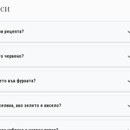
оси
зи рецепта?
то червено?
ето във фурната?
селина, ако зелето е кисело?