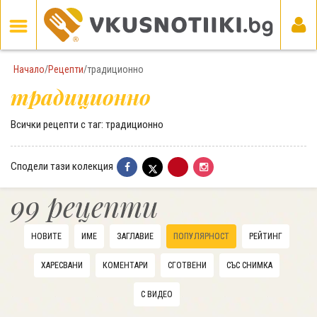
Начало
/
Рецепти
/
традиционно
традиционно
Всички рецепти с таг: традиционно
Сподели тази колекция
99 рецепти
НОВИТЕ
ИМЕ
ЗАГЛАВИЕ
ПОПУЛЯРНОСТ
РЕЙТИНГ
ХАРЕСВАНИ
КОМЕНТАРИ
СГОТВЕНИ
СЪС СНИМКА
С ВИДЕО